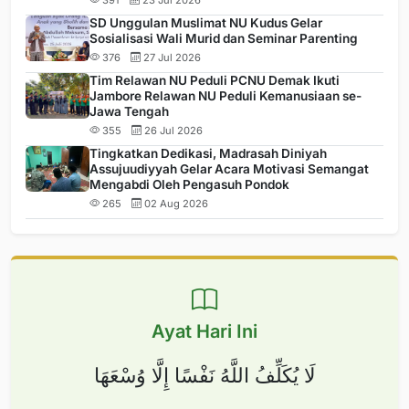
SD Unggulan Muslimat NU Kudus Gelar
Sosialisasi Wali Murid dan Seminar Parenting
376
27 Jul 2026
Tim Relawan NU Peduli PCNU Demak Ikuti
Jambore Relawan NU Peduli Kemanusiaan se-
Jawa Tengah
355
26 Jul 2026
Tingkatkan Dedikasi, Madrasah Diniyah
Assujuudiyyah Gelar Acara Motivasi Semangat
Mengabdi Oleh Pengasuh Pondok
265
02 Aug 2026
Ayat Hari Ini
لَا يُكَلِّفُ اللَّهُ نَفْسًا إِلَّا وُسْعَهَا