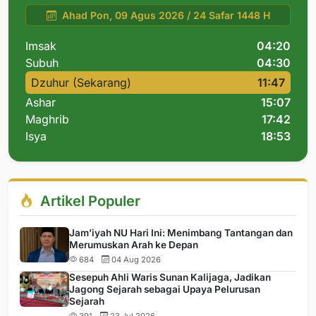
Ahad Pon, 09 Agus 2026 / 24 Safar 1448 H
Imsak
04:20
Subuh
04:30
Dzuhur (Sekarang)
11:47
Ashar
15:07
Maghrib
17:42
Isya
18:53
Artikel Populer
Jam’iyah NU Hari Ini: Menimbang Tantangan dan
Merumuskan Arah ke Depan
684
04 Aug 2026
Sesepuh Ahli Waris Sunan Kalijaga, Jadikan
Jagong Sejarah sebagai Upaya Pelurusan
Sejarah
391
23 Jul 2026