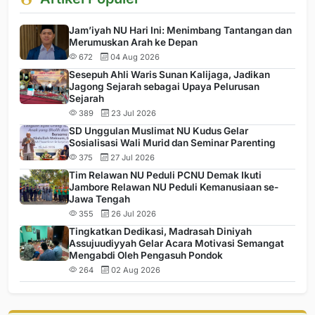
Jam’iyah NU Hari Ini: Menimbang Tantangan dan
Merumuskan Arah ke Depan
672
04 Aug 2026
Sesepuh Ahli Waris Sunan Kalijaga, Jadikan
Jagong Sejarah sebagai Upaya Pelurusan
Sejarah
389
23 Jul 2026
SD Unggulan Muslimat NU Kudus Gelar
Sosialisasi Wali Murid dan Seminar Parenting
375
27 Jul 2026
Tim Relawan NU Peduli PCNU Demak Ikuti
Jambore Relawan NU Peduli Kemanusiaan se-
Jawa Tengah
355
26 Jul 2026
Tingkatkan Dedikasi, Madrasah Diniyah
Assujuudiyyah Gelar Acara Motivasi Semangat
Mengabdi Oleh Pengasuh Pondok
264
02 Aug 2026