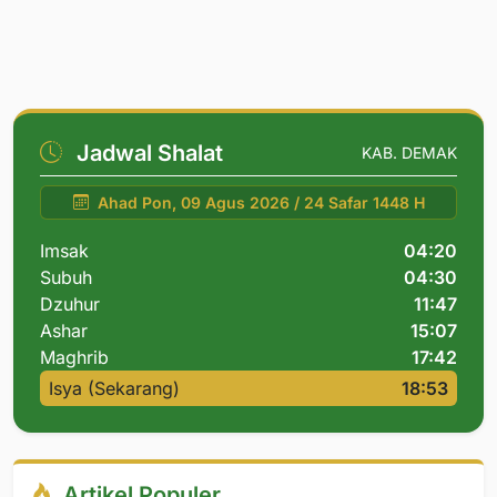
Jadwal Shalat
KAB. DEMAK
Ahad Pon, 09 Agus 2026 / 24 Safar 1448 H
Imsak
04:20
Subuh
04:30
Dzuhur
11:47
Ashar
15:07
Maghrib
17:42
Isya (Sekarang)
18:53
Artikel Populer