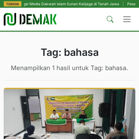
g Sebagai Media Dakwah Islam Sunan Kalijaga di Tanah Jawa
|
Pesantren T
TERKINI
Tag: bahasa
Menampilkan 1 hasil untuk Tag: bahasa.