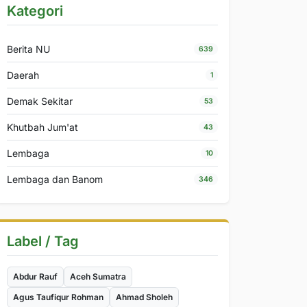
Kategori
Berita NU
639
Daerah
1
Demak Sekitar
53
Khutbah Jum'at
43
Lembaga
10
Lembaga dan Banom
346
Label / Tag
Abdur Rauf
Aceh Sumatra
Agus Taufiqur Rohman
Ahmad Sholeh