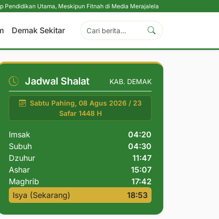
Utama, Meskipun Fitnah di Media Merajalela
|
Perkuat Komitmen Perlindung
m
Demak Sekitar
Jadwal Shalat
KAB. DEMAK
Sabtu Pahing, 08 Agus 2026 / 23
Safar 1448 H
Imsak
04:20
Subuh
04:30
Dzuhur
11:47
Ashar
15:07
Maghrib
17:42
Isya (Sekarang)
18:53