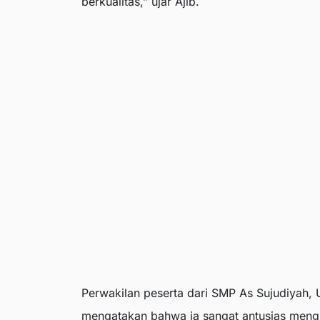
berkualitas,” ujar Ajib.
Perwakilan peserta dari SMP As Sujudiyah,
mengatakan bahwa ia sangat antusias meng