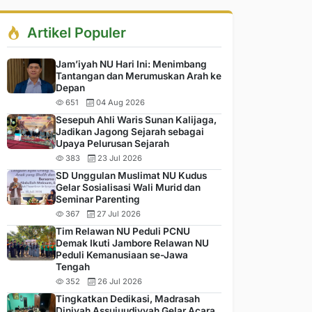
Artikel Populer
Jam’iyah NU Hari Ini: Menimbang
Tantangan dan Merumuskan Arah ke
Depan
651
04 Aug 2026
Sesepuh Ahli Waris Sunan Kalijaga,
Jadikan Jagong Sejarah sebagai
Upaya Pelurusan Sejarah
383
23 Jul 2026
SD Unggulan Muslimat NU Kudus
Gelar Sosialisasi Wali Murid dan
Seminar Parenting
367
27 Jul 2026
Tim Relawan NU Peduli PCNU
Demak Ikuti Jambore Relawan NU
Peduli Kemanusiaan se-Jawa
Tengah
352
26 Jul 2026
Tingkatkan Dedikasi, Madrasah
Diniyah Assujuudiyyah Gelar Acara