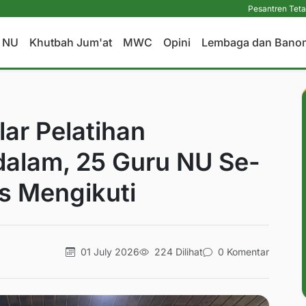
Pesantren Tetap Pendidikan 
a NU
Khutbah Jum'at
MWC
Opini
Lembaga dan Bano
ar Pelatihan
alam, 25 Guru NU Se-
s Mengikuti
01 July 2026
224 Dilihat
0 Komentar