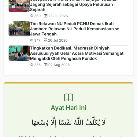
Jagong Sejarah sebagai Upaya Pelurusan
Sejarah
360
23 Jul 2026
Tim Relawan NU Peduli PCNU Demak Ikuti
Jambore Relawan NU Peduli Kemanusiaan se-
Jawa Tengah
347
26 Jul 2026
Tingkatkan Dedikasi, Madrasah Diniyah
Assujuudiyyah Gelar Acara Motivasi Semangat
Mengabdi Oleh Pengasuh Pondok
236
02 Aug 2026
Ayat Hari Ini
لَا يُكَلِّفُ اللَّهُ نَفْسًا إِلَّا وُسْعَهَا