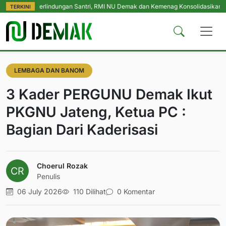
 Perlindungan Santri, RMI NU Demak dan Kemenag Konsolidasikan Pengasuh P
TERKINI
LEMBAGA DAN BANOM
3 Kader PERGUNU Demak Ikut
PKGNU Jateng, Ketua PC :
Bagian Dari Kaderisasi
Choerul Rozak
Penulis
06 July 2026
110 Dilihat
0 Komentar