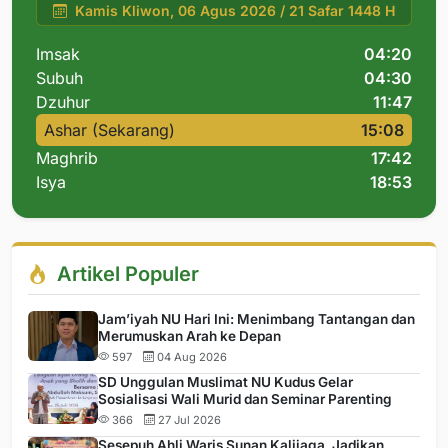
Kamis Kliwon, 06 Agus 2026 / 21 Safar 1448 H
Imsak
04:20
Subuh
04:30
Dzuhur
11:47
Ashar (Sekarang)
15:08
Maghrib
17:42
Isya
18:53
Artikel Populer
Jam’iyah NU Hari Ini: Menimbang Tantangan dan
Merumuskan Arah ke Depan
597
04 Aug 2026
SD Unggulan Muslimat NU Kudus Gelar
Sosialisasi Wali Murid dan Seminar Parenting
366
27 Jul 2026
Sesepuh Ahli Waris Sunan Kalijaga, Jadikan