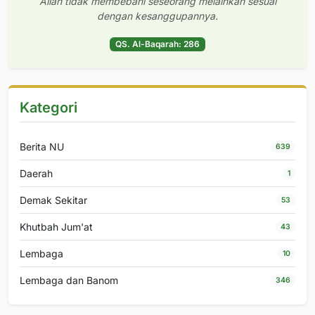
Allah tidak membebani seseorang melainkan sesuai
dengan kesanggupannya.
QS. Al-Baqarah: 286
Kategori
Berita NU
639
Daerah
1
Demak Sekitar
53
Khutbah Jum'at
43
Lembaga
10
Lembaga dan Banom
346