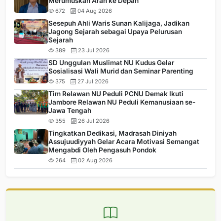
Merumuskan Arah ke Depan
672
04 Aug 2026
Sesepuh Ahli Waris Sunan Kalijaga, Jadikan
Jagong Sejarah sebagai Upaya Pelurusan
Sejarah
389
23 Jul 2026
SD Unggulan Muslimat NU Kudus Gelar
Sosialisasi Wali Murid dan Seminar Parenting
375
27 Jul 2026
Tim Relawan NU Peduli PCNU Demak Ikuti
Jambore Relawan NU Peduli Kemanusiaan se-
Jawa Tengah
355
26 Jul 2026
Tingkatkan Dedikasi, Madrasah Diniyah
Assujuudiyyah Gelar Acara Motivasi Semangat
Mengabdi Oleh Pengasuh Pondok
264
02 Aug 2026