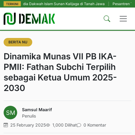
dia Dakwah Islam Sunan Kalijaga di Tanah Jawa
|
Pesantren Tetap Pendidik
TERKINI
BERITA NU
Dinamika Munas VII PB IKA-
PMII: Fathan Subchi Terpilih
sebagai Ketua Umum 2025-
2030
Samsul Maarif
Penulis
25 February 2025
1,000 Dilihat
0 Komentar