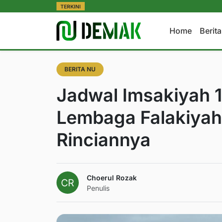
TERKINI
Home
Berit
BERITA NU
Jadwal Imsakiyah 
Lembaga Falakiyah
Rinciannya
Choerul Rozak
Penulis