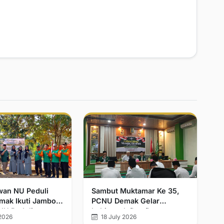
wan NU Peduli
Sambut Muktamar Ke 35,
ak Ikuti Jambore
PCNU Demak Gelar
NU Peduli
Isthigosah Dan Doa
2026
18 July 2026
aan se-Jawa
Bersama