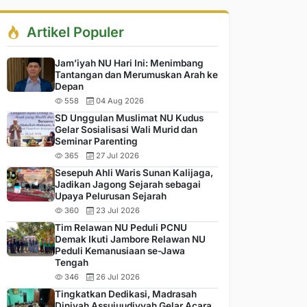
Artikel Populer
Jam’iyah NU Hari Ini: Menimbang
Tantangan dan Merumuskan Arah ke
Depan
558
04 Aug 2026
SD Unggulan Muslimat NU Kudus
Gelar Sosialisasi Wali Murid dan
Seminar Parenting
365
27 Jul 2026
Sesepuh Ahli Waris Sunan Kalijaga,
Jadikan Jagong Sejarah sebagai
Upaya Pelurusan Sejarah
360
23 Jul 2026
Tim Relawan NU Peduli PCNU
Demak Ikuti Jambore Relawan NU
Peduli Kemanusiaan se-Jawa
Tengah
346
26 Jul 2026
Tingkatkan Dedikasi, Madrasah
Diniyah Assujuudiyyah Gelar Acara