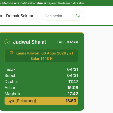
ernatif Rekonstruksi Sejarah Pedesaan di Kabupaten Demak
|
Peringati Ulta
m
Demak Sekitar
Jadwal Shalat
KAB. DEMAK
Kamis Kliwon, 06 Agus 2026 / 21
Safar 1448 H
Imsak
04:21
Subuh
04:31
Dzuhur
11:47
Ashar
15:08
Maghrib
17:42
Isya (Sekarang)
18:53