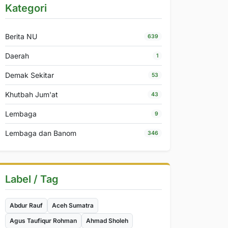
Kategori
Berita NU
639
Daerah
1
Demak Sekitar
53
Khutbah Jum'at
43
Lembaga
9
Lembaga dan Banom
346
Label / Tag
Abdur Rauf
Aceh Sumatra
Agus Taufiqur Rohman
Ahmad Sholeh