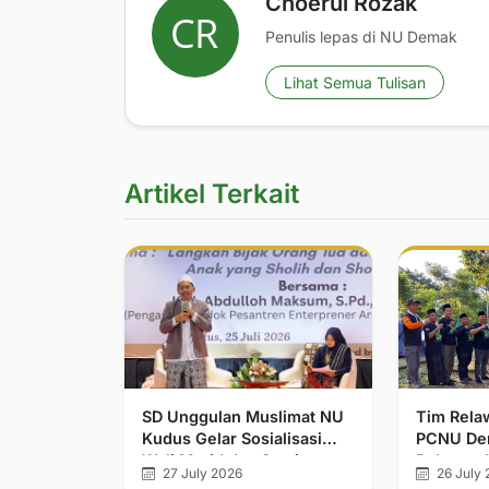
Choerul Rozak
Penulis lepas di NU Demak
Lihat Semua Tulisan
Artikel Terkait
SD Unggulan Muslimat NU
Tim Rela
Kudus Gelar Sosialisasi
PCNU Dem
Wali Murid dan Seminar
Relawan 
27 July 2026
26 July 
Parenting
Kemanusi