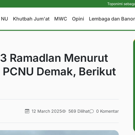
Toponimi sebagai Metode Alt
a NU
Khutbah Jum'at
MWC
Opini
Lembaga dan Bano
13 Ramadlan Menurut
 PCNU Demak, Berikut
12 March 2025
569 Dilihat
0 Komentar