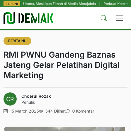
n Utama, Meskipun Fitnah di Media Merajalela
|
Perkuat Komitmen Perlindu
TERKINI
BERITA NU
RMI PWNU Gandeng Baznas
Jateng Gelar Pelatihan Digital
Marketing
Choerul Rozak
Penulis
15 March 2025
544 Dilihat
0 Komentar