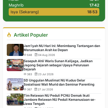
Maghrib
17:42
Isya (Sekarang)
18:53
Artikel Populer
Jam’iyah NU Hari Ini: Menimbang Tantangan dan
Merumuskan Arah ke Depan
648
04 Aug 2026
Sesepuh Ahli Waris Sunan Kalijaga, Jadikan
Jagong Sejarah sebagai Upaya Pelurusan
Sejarah
383
23 Jul 2026
SD Unggulan Muslimat NU Kudus Gelar
Sosialisasi Wali Murid dan Seminar Parenting
367
27 Jul 2026
Tim Relawan NU Peduli PCNU Demak Ikuti
Jambore Relawan NU Peduli Kemanusiaan se-
Jawa Tengah