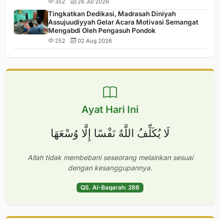
352
26 Jul 2026
Tingkatkan Dedikasi, Madrasah Diniyah
Assujuudiyyah Gelar Acara Motivasi Semangat
Mengabdi Oleh Pengasuh Pondok
252
02 Aug 2026
Ayat Hari Ini
لَا يُكَلِّفُ اللَّهُ نَفْسًا إِلَّا وُسْعَهَا
Allah tidak membebani seseorang melainkan sesuai
dengan kesanggupannya.
QS. Al-Baqarah: 286