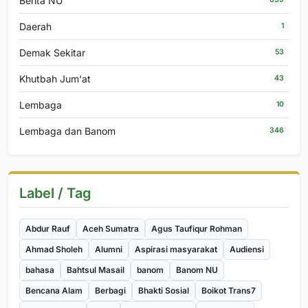
Berita NU
Daerah
1
Demak Sekitar
53
Khutbah Jum'at
43
Lembaga
10
Lembaga dan Banom
346
Label / Tag
Abdur Rauf
Aceh Sumatra
Agus Taufiqur Rohman
Ahmad Sholeh
Alumni
Aspirasi masyarakat
Audiensi
bahasa
Bahtsul Masail
banom
Banom NU
Bencana Alam
Berbagi
Bhakti Sosial
Boikot Trans7