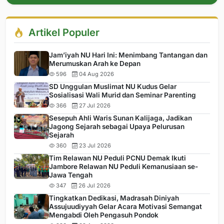
Artikel Populer
Jam’iyah NU Hari Ini: Menimbang Tantangan dan
Merumuskan Arah ke Depan
596
04 Aug 2026
SD Unggulan Muslimat NU Kudus Gelar
Sosialisasi Wali Murid dan Seminar Parenting
366
27 Jul 2026
Sesepuh Ahli Waris Sunan Kalijaga, Jadikan
Jagong Sejarah sebagai Upaya Pelurusan
Sejarah
360
23 Jul 2026
Tim Relawan NU Peduli PCNU Demak Ikuti
Jambore Relawan NU Peduli Kemanusiaan se-
Jawa Tengah
347
26 Jul 2026
Tingkatkan Dedikasi, Madrasah Diniyah
Assujuudiyyah Gelar Acara Motivasi Semangat
Mengabdi Oleh Pengasuh Pondok