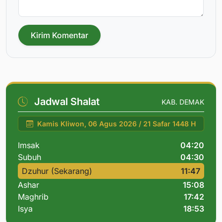
Kirim Komentar
Jadwal Shalat
KAB. DEMAK
Kamis Kliwon, 06 Agus 2026 / 21 Safar 1448 H
Imsak
04:20
Subuh
04:30
Dzuhur (Sekarang)
11:47
Ashar
15:08
Maghrib
17:42
Isya
18:53