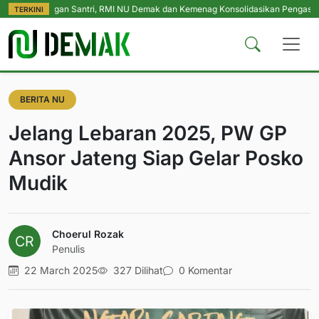
dungan Santri, RMI NU Demak dan Kemenag Konsolidasikan Pengasuh Pesantre
TERKINI
BERITA NU
Jelang Lebaran 2025, PW GP
Ansor Jateng Siap Gelar Posko
Mudik
Choerul Rozak
Penulis
22 March 2025
327 Dilihat
0 Komentar