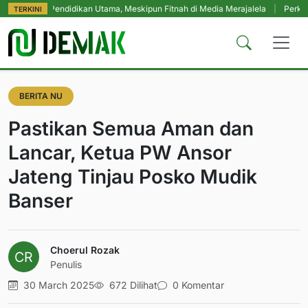
p Pendidikan Utama, Meskipun Fitnah di Media Merajalela
|
Perkuat Komitme
TERKINI
BERITA NU
Pastikan Semua Aman dan
Lancar, Ketua PW Ansor
Jateng Tinjau Posko Mudik
Banser
Choerul Rozak
Penulis
30 March 2025
672 Dilihat
0 Komentar