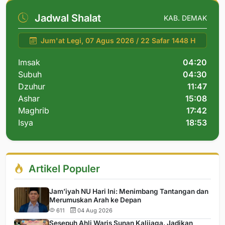
Jadwal Shalat
KAB. DEMAK
Jum'at Legi, 07 Agus 2026 / 22 Safar 1448 H
Imsak
04:20
Subuh
04:30
Dzuhur
11:47
Ashar
15:08
Maghrib
17:42
Isya
18:53
Artikel Populer
Jam’iyah NU Hari Ini: Menimbang Tantangan dan
Merumuskan Arah ke Depan
611
04 Aug 2026
Sesepuh Ahli Waris Sunan Kalijaga, Jadikan