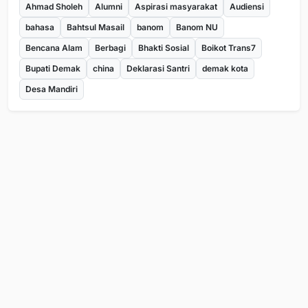
Ahmad Sholeh
Alumni
Aspirasi masyarakat
Audiensi
bahasa
Bahtsul Masail
banom
Banom NU
Bencana Alam
Berbagi
Bhakti Sosial
Boikot Trans7
Bupati Demak
china
Deklarasi Santri
demak kota
Desa Mandiri