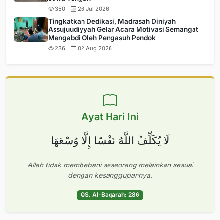
350
26 Jul 2026
Tingkatkan Dedikasi, Madrasah Diniyah
Assujuudiyyah Gelar Acara Motivasi Semangat
Mengabdi Oleh Pengasuh Pondok
236
02 Aug 2026
Ayat Hari Ini
لَا يُكَلِّفُ اللَّهُ نَفْسًا إِلَّا وُسْعَهَا
Allah tidak membebani seseorang melainkan sesuai
dengan kesanggupannya.
QS. Al-Baqarah: 286