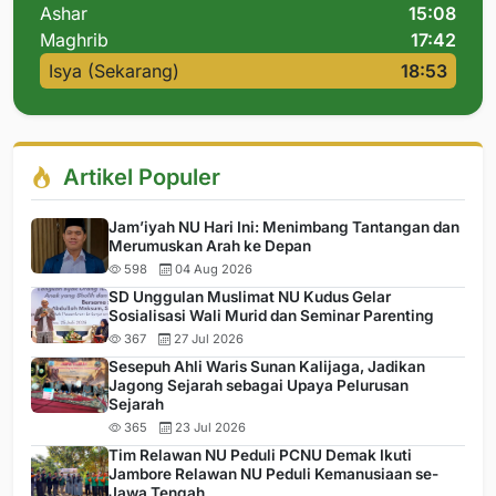
Ashar
15:08
Maghrib
17:42
Isya (Sekarang)
18:53
Artikel Populer
Jam’iyah NU Hari Ini: Menimbang Tantangan dan
Merumuskan Arah ke Depan
598
04 Aug 2026
SD Unggulan Muslimat NU Kudus Gelar
Sosialisasi Wali Murid dan Seminar Parenting
367
27 Jul 2026
Sesepuh Ahli Waris Sunan Kalijaga, Jadikan
Jagong Sejarah sebagai Upaya Pelurusan
Sejarah
365
23 Jul 2026
Tim Relawan NU Peduli PCNU Demak Ikuti
Jambore Relawan NU Peduli Kemanusiaan se-
Jawa Tengah