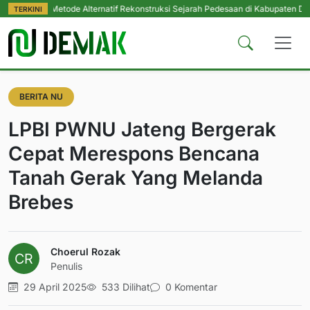
i Metode Alternatif Rekonstruksi Sejarah Pedesaan di Kabupaten Demak
|
Pe
TERKINI
BERITA NU
LPBI PWNU Jateng Bergerak
Cepat Merespons Bencana
Tanah Gerak Yang Melanda
Brebes
Choerul Rozak
Penulis
29 April 2025
533 Dilihat
0 Komentar