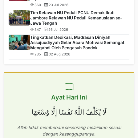
360
23 Jul 2026
Tim Relawan NU Peduli PCNU Demak Ikuti
Jambore Relawan NU Peduli Kemanusiaan se-
Jawa Tengah
347
26 Jul 2026
Tingkatkan Dedikasi, Madrasah Diniyah
Assujuudiyyah Gelar Acara Motivasi Semangat
Mengabdi Oleh Pengasuh Pondok
235
02 Aug 2026
Ayat Hari Ini
لَا يُكَلِّفُ اللَّهُ نَفْسًا إِلَّا وُسْعَهَا
Allah tidak membebani seseorang melainkan sesuai
dengan kesanggupannya.