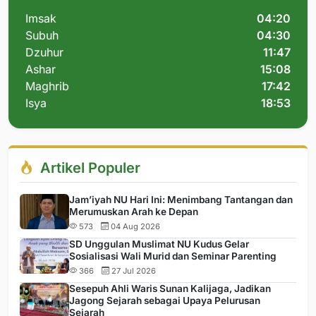
Imsak
04:20
Subuh
04:30
Dzuhur
11:47
Ashar
15:08
Maghrib
17:42
Isya
18:53
Artikel Populer
Jam’iyah NU Hari Ini: Menimbang Tantangan dan
Merumuskan Arah ke Depan
573
04 Aug 2026
SD Unggulan Muslimat NU Kudus Gelar
Sosialisasi Wali Murid dan Seminar Parenting
366
27 Jul 2026
Sesepuh Ahli Waris Sunan Kalijaga, Jadikan
Jagong Sejarah sebagai Upaya Pelurusan
Sejarah