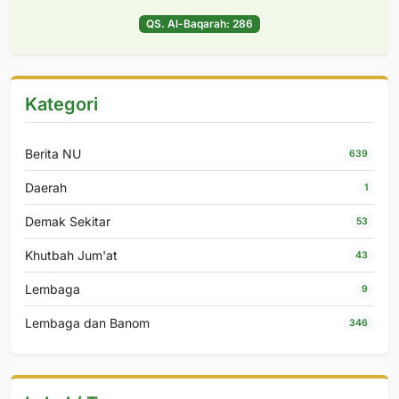
QS. Al-Baqarah: 286
Kategori
Berita NU
639
Daerah
1
Demak Sekitar
53
Khutbah Jum'at
43
Lembaga
9
Lembaga dan Banom
346