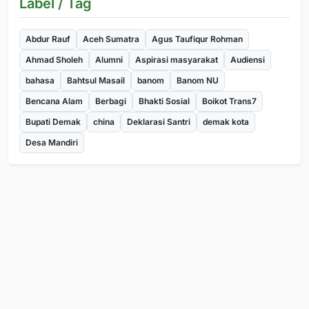
Label / Tag
Abdur Rauf
Aceh Sumatra
Agus Taufiqur Rohman
Ahmad Sholeh
Alumni
Aspirasi masyarakat
Audiensi
bahasa
Bahtsul Masail
banom
Banom NU
Bencana Alam
Berbagi
Bhakti Sosial
Boikot Trans7
Bupati Demak
china
Deklarasi Santri
demak kota
Desa Mandiri