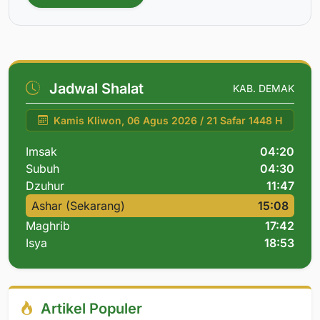
Jadwal Shalat
KAB. DEMAK
Kamis Kliwon, 06 Agus 2026 / 21 Safar 1448 H
Imsak
04:20
Subuh
04:30
Dzuhur
11:47
Ashar (Sekarang)
15:08
Maghrib
17:42
Isya
18:53
Artikel Populer