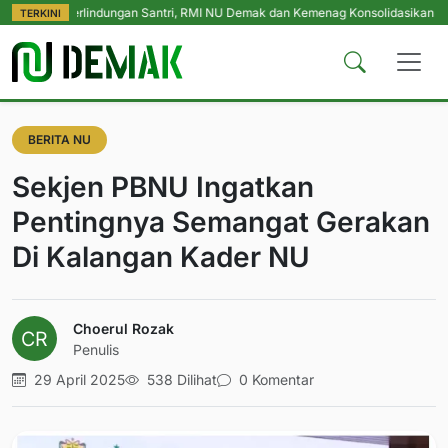
Perlindungan Santri, RMI NU Demak dan Kemenag Konsolidasikan Pengasuh P
TERKINI
BERITA NU
Sekjen PBNU Ingatkan
Pentingnya Semangat Gerakan
Di Kalangan Kader NU
Choerul Rozak
Penulis
29 April 2025
538 Dilihat
0 Komentar