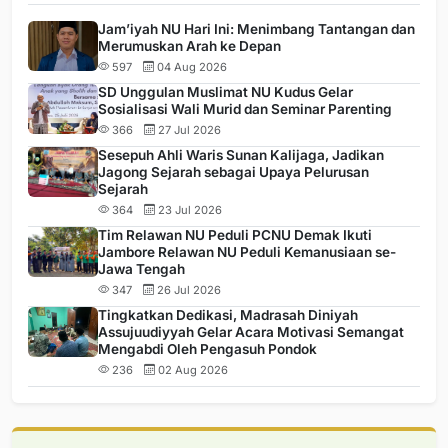
Jam’iyah NU Hari Ini: Menimbang Tantangan dan
Merumuskan Arah ke Depan
597
04 Aug 2026
SD Unggulan Muslimat NU Kudus Gelar
Sosialisasi Wali Murid dan Seminar Parenting
366
27 Jul 2026
Sesepuh Ahli Waris Sunan Kalijaga, Jadikan
Jagong Sejarah sebagai Upaya Pelurusan
Sejarah
364
23 Jul 2026
Tim Relawan NU Peduli PCNU Demak Ikuti
Jambore Relawan NU Peduli Kemanusiaan se-
Jawa Tengah
347
26 Jul 2026
Tingkatkan Dedikasi, Madrasah Diniyah
Assujuudiyyah Gelar Acara Motivasi Semangat
Mengabdi Oleh Pengasuh Pondok
236
02 Aug 2026