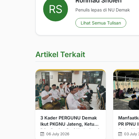
Rohmad Sholeh
Penulis lepas di NU Demak
Lihat Semua Tulisan
Artikel Terkait
3 Kader PERGUNU Demak
Manfaatka
Ikut PKGNU Jateng, Ketua
PR IPNU 
PC : Bagian Dari Kaderisasi
Gelar Nob
06 July 2026
03 July 
Luruskan 