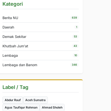
Kategori
Berita NU
639
Daerah
1
Demak Sekitar
53
Khutbah Jum'at
43
Lembaga
10
Lembaga dan Banom
346
Label / Tag
Abdur Rauf
Aceh Sumatra
Agus Taufiqur Rohman
Ahmad Sholeh