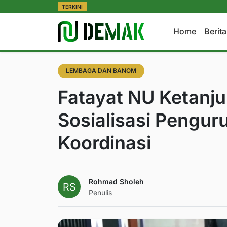
TERKINI
Home
Berit
LEMBAGA DAN BANOM
Fatayat NU Ketanj
Sosialisasi Pengur
Koordinasi
Rohmad Sholeh
Penulis