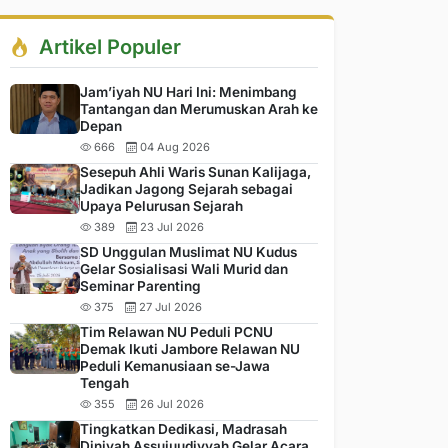
Artikel Populer
Jam’iyah NU Hari Ini: Menimbang
Tantangan dan Merumuskan Arah ke
Depan
666
04 Aug 2026
Sesepuh Ahli Waris Sunan Kalijaga,
Jadikan Jagong Sejarah sebagai
Upaya Pelurusan Sejarah
389
23 Jul 2026
SD Unggulan Muslimat NU Kudus
Gelar Sosialisasi Wali Murid dan
Seminar Parenting
375
27 Jul 2026
Tim Relawan NU Peduli PCNU
Demak Ikuti Jambore Relawan NU
Peduli Kemanusiaan se-Jawa
Tengah
355
26 Jul 2026
Tingkatkan Dedikasi, Madrasah
Diniyah Assujuudiyyah Gelar Acara