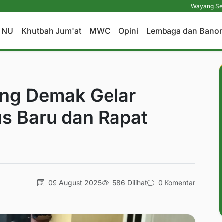
Wayang Sebagai Media
a NU
Khutbah Jum'at
MWC
Opini
Lembaga dan Bano
ung Demak Gelar
us Baru dan Rapat
09 August 2025
586 Dilihat
0 Komentar