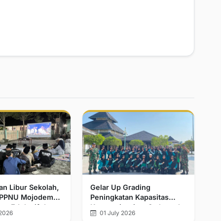
n Libur Sekolah,
Gelar Up Grading
IPPNU Mojodemak
Peningkatan Kapasitas
ar Edukatif dan
Keorganisasian, Satkorcab
2026
01 July 2026
Niat
GARFA NU Demak