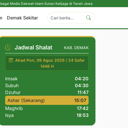
 Dakwah Islam Sunan Kalijaga di Tanah Jawa
|
Pesantren Tetap Pendidikan 
m
Demak Sekitar
Jadwal Shalat
KAB. DEMAK
Ahad Pon, 09 Agus 2026 / 24 Safar
1448 H
Imsak
04:20
Subuh
04:30
Dzuhur
11:47
Ashar (Sekarang)
15:07
Maghrib
17:42
Isya
18:53