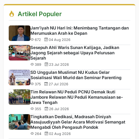
Artikel Populer
Jam’iyah NU Hari Ini: Menimbang Tantangan dan
Merumuskan Arah ke Depan
672
04 Aug 2026
Sesepuh Ahli Waris Sunan Kalijaga, Jadikan
Jagong Sejarah sebagai Upaya Pelurusan
Sejarah
389
23 Jul 2026
SD Unggulan Muslimat NU Kudus Gelar
Sosialisasi Wali Murid dan Seminar Parenting
375
27 Jul 2026
Tim Relawan NU Peduli PCNU Demak Ikuti
Jambore Relawan NU Peduli Kemanusiaan se-
Jawa Tengah
355
26 Jul 2026
Tingkatkan Dedikasi, Madrasah Diniyah
Assujuudiyyah Gelar Acara Motivasi Semangat
Mengabdi Oleh Pengasuh Pondok
264
02 Aug 2026