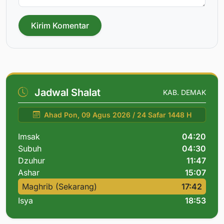
Kirim Komentar
Jadwal Shalat
KAB. DEMAK
Ahad Pon, 09 Agus 2026 / 24 Safar 1448 H
Imsak
04:20
Subuh
04:30
Dzuhur
11:47
Ashar
15:07
Maghrib (Sekarang)
17:42
Isya
18:53