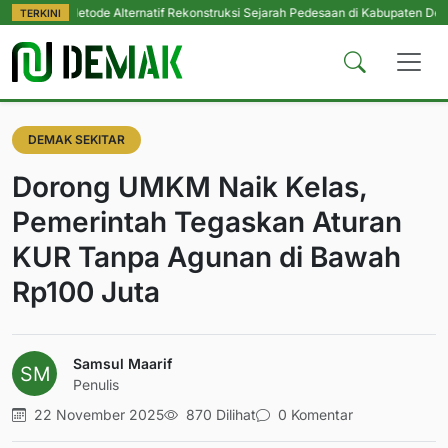
 Metode Alternatif Rekonstruksi Sejarah Pedesaan di Kabupaten Demak
|
Per
TERKINI
DEMAK SEKITAR
Dorong UMKM Naik Kelas,
Pemerintah Tegaskan Aturan
KUR Tanpa Agunan di Bawah
Rp100 Juta
Samsul Maarif
Penulis
22 November 2025
870 Dilihat
0 Komentar