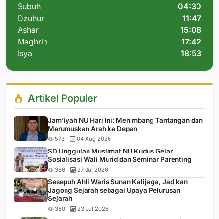
Subuh
04:30
Dzuhur
11:47
Ashar
15:08
Maghrib
17:42
Isya
18:53
Artikel Populer
Jam’iyah NU Hari Ini: Menimbang Tantangan dan
Merumuskan Arah ke Depan
573
04 Aug 2026
SD Unggulan Muslimat NU Kudus Gelar
Sosialisasi Wali Murid dan Seminar Parenting
366
27 Jul 2026
Sesepuh Ahli Waris Sunan Kalijaga, Jadikan
Jagong Sejarah sebagai Upaya Pelurusan
Sejarah
360
23 Jul 2026