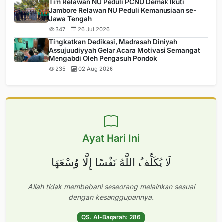
Tim Relawan NU Peduli PCNU Demak Ikuti
Jambore Relawan NU Peduli Kemanusiaan se-
Jawa Tengah
347
26 Jul 2026
Tingkatkan Dedikasi, Madrasah Diniyah
Assujuudiyyah Gelar Acara Motivasi Semangat
Mengabdi Oleh Pengasuh Pondok
235
02 Aug 2026
Ayat Hari Ini
لَا يُكَلِّفُ اللَّهُ نَفْسًا إِلَّا وُسْعَهَا
Allah tidak membebani seseorang melainkan sesuai
dengan kesanggupannya.
QS. Al-Baqarah: 286