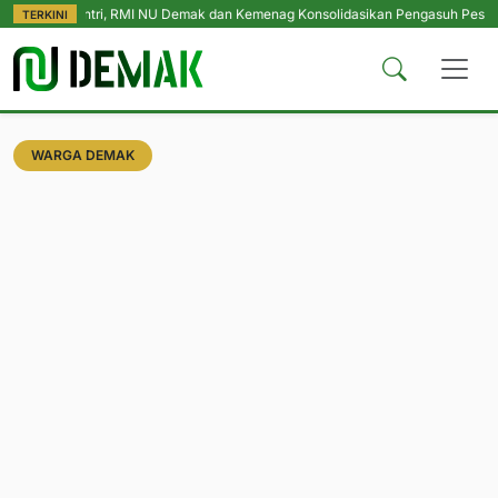
 Santri, RMI NU Demak dan Kemenag Konsolidasikan Pengasuh Pesantren Se-K
TERKINI
WARGA DEMAK