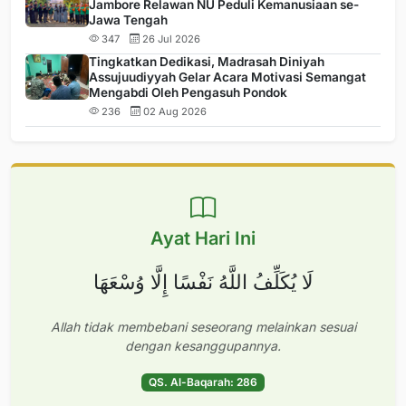
Jambore Relawan NU Peduli Kemanusiaan se-
Jawa Tengah
347
26 Jul 2026
Tingkatkan Dedikasi, Madrasah Diniyah
Assujuudiyyah Gelar Acara Motivasi Semangat
Mengabdi Oleh Pengasuh Pondok
236
02 Aug 2026
Ayat Hari Ini
لَا يُكَلِّفُ اللَّهُ نَفْسًا إِلَّا وُسْعَهَا
Allah tidak membebani seseorang melainkan sesuai
dengan kesanggupannya.
QS. Al-Baqarah: 286