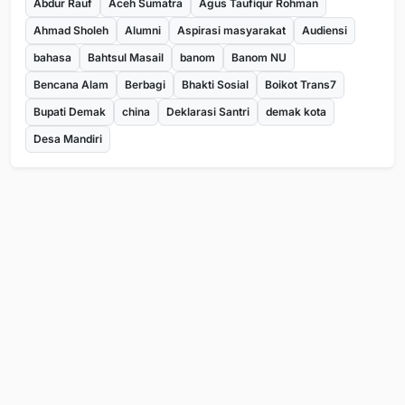
Abdur Rauf
Aceh Sumatra
Agus Taufiqur Rohman
Ahmad Sholeh
Alumni
Aspirasi masyarakat
Audiensi
bahasa
Bahtsul Masail
banom
Banom NU
Bencana Alam
Berbagi
Bhakti Sosial
Boikot Trans7
Bupati Demak
china
Deklarasi Santri
demak kota
Desa Mandiri