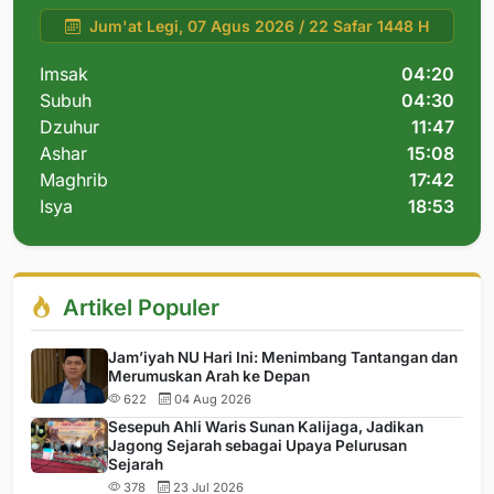
Jum'at Legi, 07 Agus 2026 / 22 Safar 1448 H
Imsak
04:20
Subuh
04:30
Dzuhur
11:47
Ashar
15:08
Maghrib
17:42
Isya
18:53
Artikel Populer
Jam’iyah NU Hari Ini: Menimbang Tantangan dan
Merumuskan Arah ke Depan
622
04 Aug 2026
Sesepuh Ahli Waris Sunan Kalijaga, Jadikan
Jagong Sejarah sebagai Upaya Pelurusan
Sejarah
378
23 Jul 2026