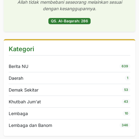
Allah tidak membebani seseorang melainkan sesuai
dengan kesanggupannya.
QS. Al-Baqarah: 286
Kategori
Berita NU
639
Daerah
1
Demak Sekitar
53
Khutbah Jum'at
43
Lembaga
10
Lembaga dan Banom
346