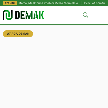
n Utama, Meskipun Fitnah di Media Merajalela
|
Perkuat Komitmen Perlindun
TERKINI
WARGA DEMAK