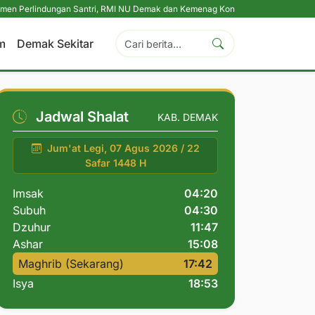
dungan Santri, RMI NU Demak dan Kemenag Konsolidasikan Pengasuh Pesantr
m
Demak Sekitar
Jadwal Shalat
KAB. DEMAK
Jum'at Legi, 07 Agus 2026 / 22
Safar 1448 H
Imsak
04:20
Subuh
04:30
Dzuhur
11:47
Ashar
15:08
Maghrib (Sekarang)
17:42
Isya
18:53