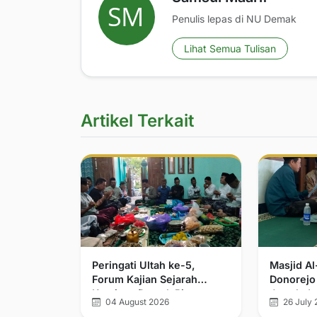
Penulis lepas di NU Demak
Lihat Semua Tulisan
Artikel Terkait
Peringati Ultah ke-5,
Masjid A
Forum Kajian Sejarah
Donorejo
Kerajaan Demak Bintoro
Jamak da
04 August 2026
26 July 
dan Walisongo Tegaskan