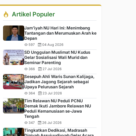
Artikel Populer
Jam’iyah NU Hari Ini: Menimbang
Tantangan dan Merumuskan Arah ke
Depan
597
04 Aug 2026
SD Unggulan Muslimat NU Kudus
Gelar Sosialisasi Wali Murid dan
Seminar Parenting
366
27 Jul 2026
Sesepuh Ahli Waris Sunan Kalijaga,
Jadikan Jagong Sejarah sebagai
Upaya Pelurusan Sejarah
364
23 Jul 2026
Tim Relawan NU Peduli PCNU
Demak Ikuti Jambore Relawan NU
Peduli Kemanusiaan se-Jawa
Tengah
347
26 Jul 2026
Tingkatkan Dedikasi, Madrasah
Diniyah Assujuudiyyah Gelar Acara