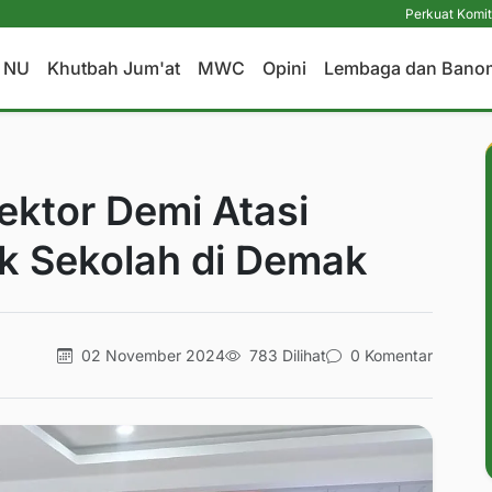
Perkuat Komitmen Perlin
a NU
Khutbah Jum'at
MWC
Opini
Lembaga dan Bano
ektor Demi Atasi
k Sekolah di Demak
02 November 2024
783 Dilihat
0 Komentar