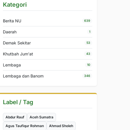
Kategori
Berita NU
639
Daerah
1
Demak Sekitar
53
Khutbah Jum'at
43
Lembaga
10
Lembaga dan Banom
346
Label / Tag
Abdur Rauf
Aceh Sumatra
Agus Taufiqur Rohman
Ahmad Sholeh