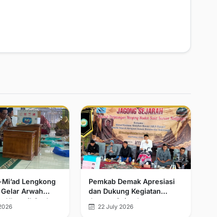
l-Mi’ad Lengkong
Pemkab Demak Apresiasi
 Gelar Arwah
dan Dukung Kegiatan
n Khatmil Qur’an
Jagong Sejarah
2026
22 July 2026