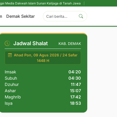
wah Islam Sunan Kalijaga di Tanah Jawa
|
Pesantren Tetap Pendidikan Utam
m
Demak Sekitar
Jadwal Shalat
KAB. DEMAK
Ahad Pon, 09 Agus 2026 / 24 Safar
1448 H
Imsak
04:20
Subuh
04:30
Dzuhur
11:47
Ashar
15:07
Maghrib
17:42
Isya
18:53