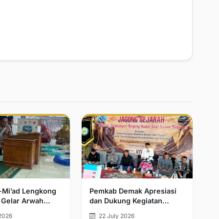
l-Mi’ad Lengkong
Pemkab Demak Apresiasi
 Gelar Arwah
dan Dukung Kegiatan
n Khatmil Qur’an
Jagong Sejarah
2026
22 July 2026