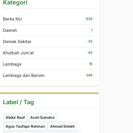
Kategori
Berita NU
639
Daerah
1
Demak Sekitar
53
Khutbah Jum'at
43
Lembaga
10
Lembaga dan Banom
346
Label / Tag
Abdur Rauf
Aceh Sumatra
Agus Taufiqur Rohman
Ahmad Sholeh