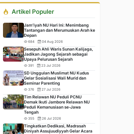
Artikel Populer
Jam’iyah NU Hari Ini: Menimbang
Tantangan dan Merumuskan Arah ke
Depan
684
04 Aug 2026
Sesepuh Ahli Waris Sunan Kalijaga,
Jadikan Jagong Sejarah sebagai
Upaya Pelurusan Sejarah
391
23 Jul 2026
SD Unggulan Muslimat NU Kudus
Gelar Sosialisasi Wali Murid dan
Seminar Parenting
376
27 Jul 2026
Tim Relawan NU Peduli PCNU
Demak Ikuti Jambore Relawan NU
Peduli Kemanusiaan se-Jawa
Tengah
355
26 Jul 2026
Tingkatkan Dedikasi, Madrasah
Diniyah Assujuudiyyah Gelar Acara