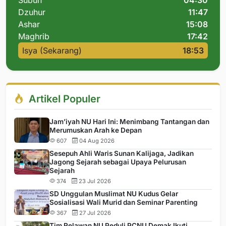
Dzuhur
11:47
Ashar
15:08
Maghrib
17:42
Isya (Sekarang)
18:53
Artikel Populer
Jam’iyah NU Hari Ini: Menimbang Tantangan dan
Merumuskan Arah ke Depan
607
04 Aug 2026
Sesepuh Ahli Waris Sunan Kalijaga, Jadikan
Jagong Sejarah sebagai Upaya Pelurusan
Sejarah
374
23 Jul 2026
SD Unggulan Muslimat NU Kudus Gelar
Sosialisasi Wali Murid dan Seminar Parenting
367
27 Jul 2026
Tim Relawan NU Peduli PCNU Demak Ikuti