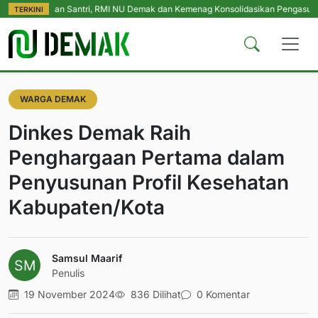
ungan Santri, RMI NU Demak dan Kemenag Konsolidasikan Pengasuh Pesantre
TERKINI
WARGA DEMAK
Dinkes Demak Raih
Penghargaan Pertama dalam
Penyusunan Profil Kesehatan
Kabupaten/Kota
Samsul Maarif
Penulis
19 November 2024
836 Dilihat
0 Komentar