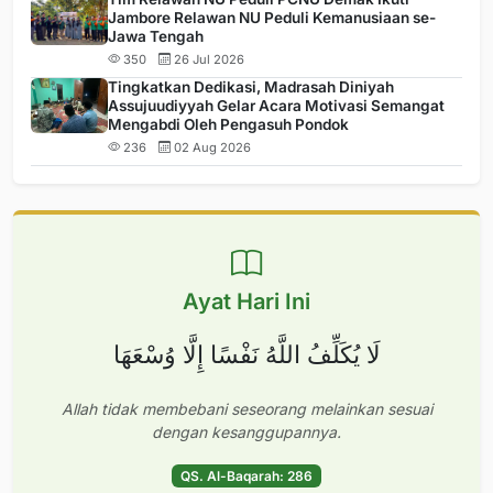
Jambore Relawan NU Peduli Kemanusiaan se-
Jawa Tengah
350
26 Jul 2026
Tingkatkan Dedikasi, Madrasah Diniyah
Assujuudiyyah Gelar Acara Motivasi Semangat
Mengabdi Oleh Pengasuh Pondok
236
02 Aug 2026
Ayat Hari Ini
لَا يُكَلِّفُ اللَّهُ نَفْسًا إِلَّا وُسْعَهَا
Allah tidak membebani seseorang melainkan sesuai
dengan kesanggupannya.
QS. Al-Baqarah: 286