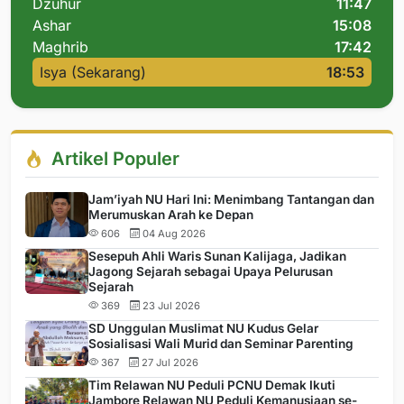
Dzuhur
11:47
Ashar
15:08
Maghrib
17:42
Isya (Sekarang)
18:53
Artikel Populer
Jam’iyah NU Hari Ini: Menimbang Tantangan dan
Merumuskan Arah ke Depan
606
04 Aug 2026
Sesepuh Ahli Waris Sunan Kalijaga, Jadikan
Jagong Sejarah sebagai Upaya Pelurusan
Sejarah
369
23 Jul 2026
SD Unggulan Muslimat NU Kudus Gelar
Sosialisasi Wali Murid dan Seminar Parenting
367
27 Jul 2026
Tim Relawan NU Peduli PCNU Demak Ikuti
Jambore Relawan NU Peduli Kemanusiaan se-