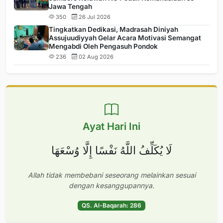
Jawa Tengah
350
26 Jul 2026
Tingkatkan Dedikasi, Madrasah Diniyah
Assujuudiyyah Gelar Acara Motivasi Semangat
Mengabdi Oleh Pengasuh Pondok
236
02 Aug 2026
Ayat Hari Ini
لَا يُكَلِّفُ اللَّهُ نَفْسًا إِلَّا وُسْعَهَا
Allah tidak membebani seseorang melainkan sesuai
dengan kesanggupannya.
QS. Al-Baqarah: 286