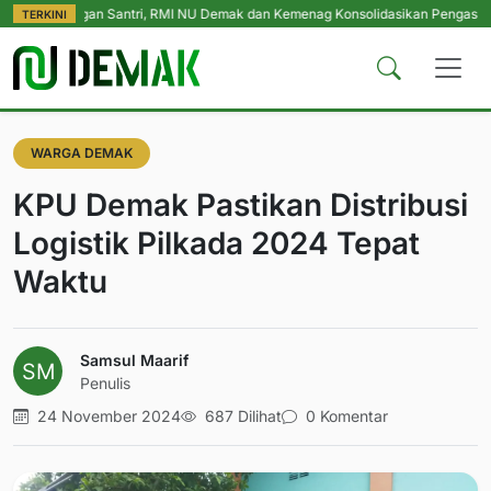
indungan Santri, RMI NU Demak dan Kemenag Konsolidasikan Pengasuh Pesant
TERKINI
WARGA DEMAK
KPU Demak Pastikan Distribusi
Logistik Pilkada 2024 Tepat
Waktu
Samsul Maarif
Penulis
24 November 2024
687 Dilihat
0 Komentar