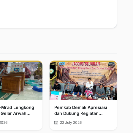
l-Mi’ad Lengkong
Pemkab Demak Apresiasi
 Gelar Arwah
dan Dukung Kegiatan
n Khatmil Qur’an
Jagong Sejarah
2026
22 July 2026