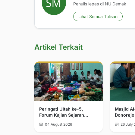
Penulis lepas di NU Demak
Lihat Semua Tulisan
Artikel Terkait
Peringati Ultah ke-5,
Masjid A
Forum Kajian Sejarah
Donorejo
Kerajaan Demak Bintoro
Jamak da
04 August 2026
26 July 
dan Walisongo Tegaskan
Komitmen Pelurusan