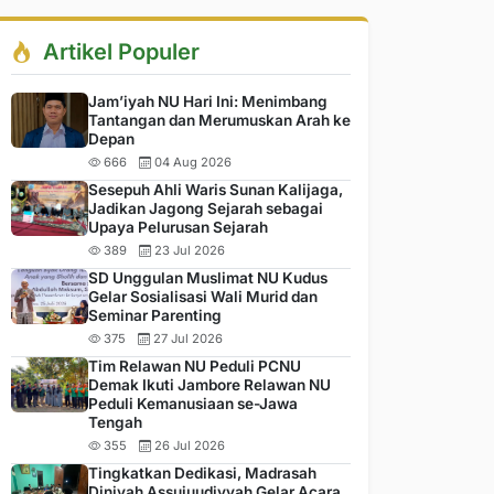
Artikel Populer
Jam’iyah NU Hari Ini: Menimbang
Tantangan dan Merumuskan Arah ke
Depan
666
04 Aug 2026
Sesepuh Ahli Waris Sunan Kalijaga,
Jadikan Jagong Sejarah sebagai
Upaya Pelurusan Sejarah
389
23 Jul 2026
SD Unggulan Muslimat NU Kudus
Gelar Sosialisasi Wali Murid dan
Seminar Parenting
375
27 Jul 2026
Tim Relawan NU Peduli PCNU
Demak Ikuti Jambore Relawan NU
Peduli Kemanusiaan se-Jawa
Tengah
355
26 Jul 2026
Tingkatkan Dedikasi, Madrasah
Diniyah Assujuudiyyah Gelar Acara