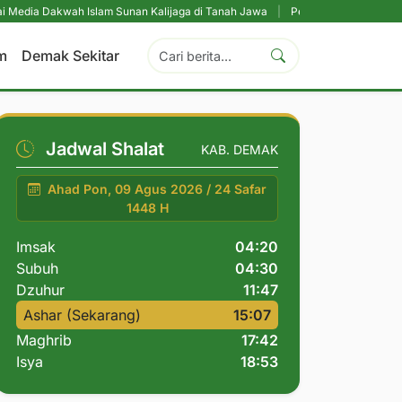
h Islam Sunan Kalijaga di Tanah Jawa
|
Pesantren Tetap Pendidikan Utama,
m
Demak Sekitar
Jadwal Shalat
KAB. DEMAK
Ahad Pon, 09 Agus 2026 / 24 Safar
1448 H
Imsak
04:20
Subuh
04:30
Dzuhur
11:47
Ashar (Sekarang)
15:07
Maghrib
17:42
Isya
18:53