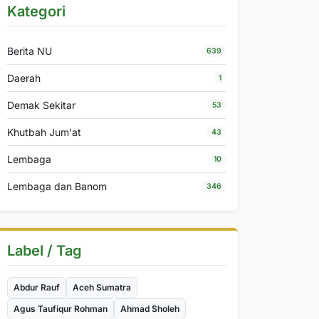
Kategori
Berita NU
639
Daerah
1
Demak Sekitar
53
Khutbah Jum'at
43
Lembaga
10
Lembaga dan Banom
346
Label / Tag
Abdur Rauf
Aceh Sumatra
Agus Taufiqur Rohman
Ahmad Sholeh