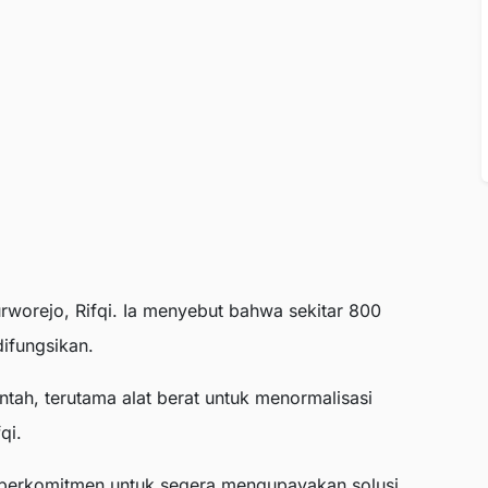
urworejo, Rifqi. Ia menyebut bahwa sekitar 800
difungsikan.
ah, terutama alat berat untuk menormalisasi
qi.
berkomitmen untuk segera mengupayakan solusi.