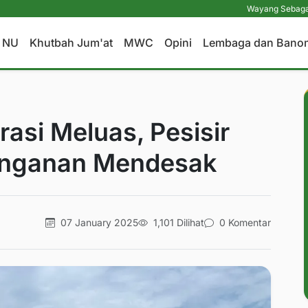
Wayang Sebagai Media Dakwa
a NU
Khutbah Jum'at
MWC
Opini
Lembaga dan Bano
asi Meluas, Pesisir
anganan Mendesak
07 January 2025
1,101 Dilihat
0 Komentar