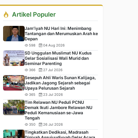
Artikel Populer
Jam’iyah NU Hari Ini: Menimbang
Tantangan dan Merumuskan Arah ke
Depan
598
04 Aug 2026
SD Unggulan Muslimat NU Kudus
Gelar Sosialisasi Wali Murid dan
Seminar Parenting
366
27 Jul 2026
Sesepuh Ahli Waris Sunan Kalijaga,
Jadikan Jagong Sejarah sebagai
Upaya Pelurusan Sejarah
365
23 Jul 2026
Tim Relawan NU Peduli PCNU
Demak Ikuti Jambore Relawan NU
Peduli Kemanusiaan se-Jawa
Tengah
350
26 Jul 2026
Tingkatkan Dedikasi, Madrasah
Diniyah Assujuudiyyah Gelar Acara