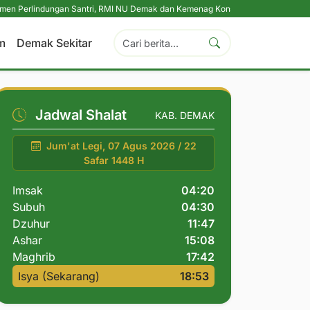
ungan Santri, RMI NU Demak dan Kemenag Konsolidasikan Pengasuh Pesantren
m
Demak Sekitar
Jadwal Shalat
KAB. DEMAK
Jum'at Legi, 07 Agus 2026 / 22
Safar 1448 H
Imsak
04:20
Subuh
04:30
Dzuhur
11:47
Ashar
15:08
Maghrib
17:42
Isya (Sekarang)
18:53