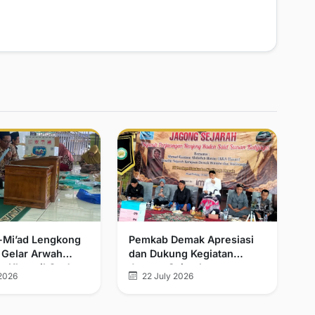
l-Mi’ad Lengkong
Pemkab Demak Apresiasi
 Gelar Arwah
dan Dukung Kegiatan
n Khatmil Qur’an
Jagong Sejarah
2026
22 July 2026