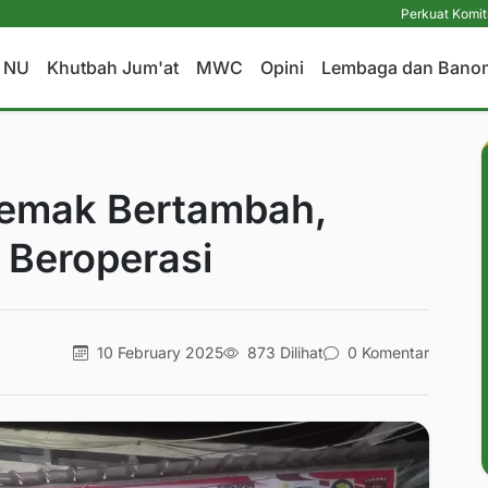
Perkuat Komitmen Perlind
a NU
Khutbah Jum'at
MWC
Opini
Lembaga dan Bano
Demak Bertambah,
Beroperasi
10 February 2025
873 Dilihat
0 Komentar