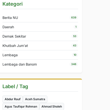
Kategori
Berita NU
639
Daerah
1
Demak Sekitar
53
Khutbah Jum'at
43
Lembaga
10
Lembaga dan Banom
346
Label / Tag
Abdur Rauf
Aceh Sumatra
Agus Taufiqur Rohman
Ahmad Sholeh