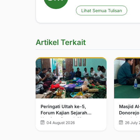
Lihat Semua Tulisan
Artikel Terkait
Peringati Ultah ke-5,
Masjid A
Forum Kajian Sejarah
Donorejo
Kerajaan Demak Bintoro
Jamak da
04 August 2026
26 July 
dan Walisongo Tegaskan
Komitmen Pelurusan
Sejarah