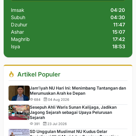
Imsak
04:20
Subuh
04:30
Dzuhur
11:47
Ashar
15:07
Maghrib
17:42
Isya
18:53
Artikel Populer
Jam’iyah NU Hari Ini: Menimbang Tantangan dan
Merumuskan Arah ke Depan
684
04 Aug 2026
Sesepuh Ahli Waris Sunan Kalijaga, Jadikan
Jagong Sejarah sebagai Upaya Pelurusan
Sejarah
391
23 Jul 2026
SD Unggulan Muslimat NU Kudus Gelar