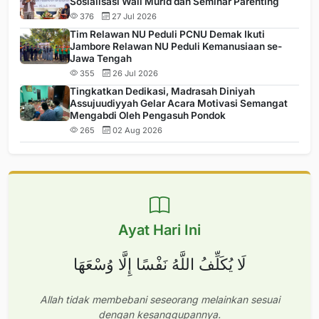
Sosialisasi Wali Murid dan Seminar Parenting
376
27 Jul 2026
Tim Relawan NU Peduli PCNU Demak Ikuti
Jambore Relawan NU Peduli Kemanusiaan se-
Jawa Tengah
355
26 Jul 2026
Tingkatkan Dedikasi, Madrasah Diniyah
Assujuudiyyah Gelar Acara Motivasi Semangat
Mengabdi Oleh Pengasuh Pondok
265
02 Aug 2026
Ayat Hari Ini
لَا يُكَلِّفُ اللَّهُ نَفْسًا إِلَّا وُسْعَهَا
Allah tidak membebani seseorang melainkan sesuai
dengan kesanggupannya.