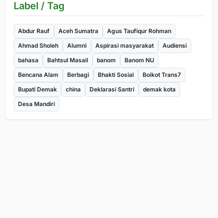
Label / Tag
Abdur Rauf
Aceh Sumatra
Agus Taufiqur Rohman
Ahmad Sholeh
Alumni
Aspirasi masyarakat
Audiensi
bahasa
Bahtsul Masail
banom
Banom NU
Bencana Alam
Berbagi
Bhakti Sosial
Boikot Trans7
Bupati Demak
china
Deklarasi Santri
demak kota
Desa Mandiri