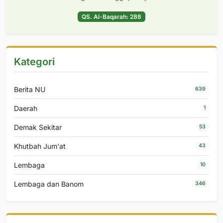
QS. Al-Baqarah: 286
Kategori
Berita NU
639
Daerah
1
Demak Sekitar
53
Khutbah Jum'at
43
Lembaga
10
Lembaga dan Banom
346