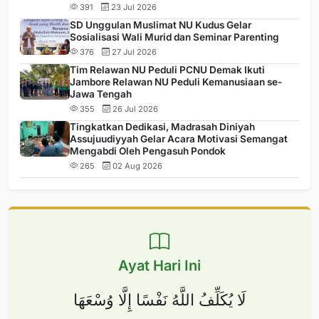
391
23 Jul 2026
SD Unggulan Muslimat NU Kudus Gelar
Sosialisasi Wali Murid dan Seminar Parenting
376
27 Jul 2026
Tim Relawan NU Peduli PCNU Demak Ikuti
Jambore Relawan NU Peduli Kemanusiaan se-
Jawa Tengah
355
26 Jul 2026
Tingkatkan Dedikasi, Madrasah Diniyah
Assujuudiyyah Gelar Acara Motivasi Semangat
Mengabdi Oleh Pengasuh Pondok
265
02 Aug 2026
Ayat Hari Ini
لَا يُكَلِّفُ اللَّهُ نَفْسًا إِلَّا وُسْعَهَا