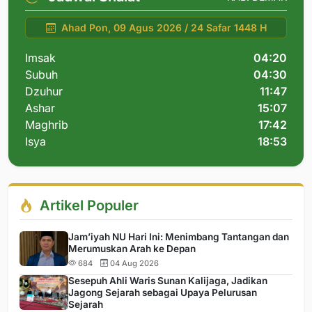
Ahad Pon, 09 Agus 2026 / 24 Safar 1448 H
Imsak
04:20
Subuh
04:30
Dzuhur
11:47
Ashar
15:07
Maghrib
17:42
Isya
18:53
Artikel Populer
Jam’iyah NU Hari Ini: Menimbang Tantangan dan
Merumuskan Arah ke Depan
684
04 Aug 2026
Sesepuh Ahli Waris Sunan Kalijaga, Jadikan
Jagong Sejarah sebagai Upaya Pelurusan
Sejarah