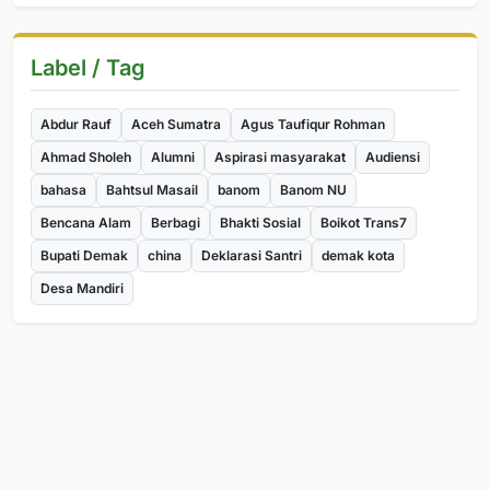
Label / Tag
Abdur Rauf
Aceh Sumatra
Agus Taufiqur Rohman
Ahmad Sholeh
Alumni
Aspirasi masyarakat
Audiensi
bahasa
Bahtsul Masail
banom
Banom NU
Bencana Alam
Berbagi
Bhakti Sosial
Boikot Trans7
Bupati Demak
china
Deklarasi Santri
demak kota
Desa Mandiri