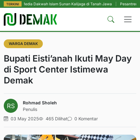
 Media Dakwah Islam Sunan Kalijaga di Tanah Jawa
|
Pesantren Tetap Pendi
TERKINI
WARGA DEMAK
Bupati Eisti’anah Ikuti May Day
di Sport Center Istimewa
Demak
Rohmad Sholeh
Penulis
03 May 2025
465 Dilihat
0 Komentar