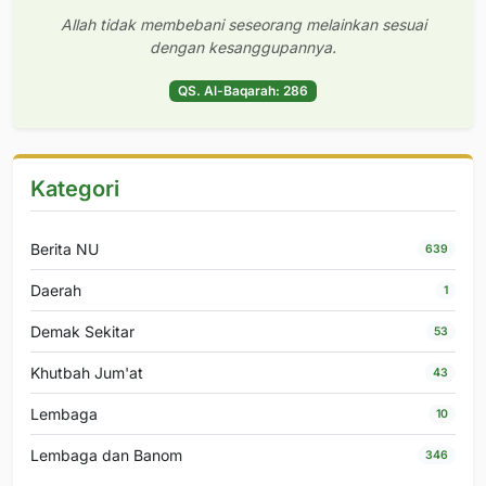
Allah tidak membebani seseorang melainkan sesuai
dengan kesanggupannya.
QS. Al-Baqarah: 286
Kategori
Berita NU
639
Daerah
1
Demak Sekitar
53
Khutbah Jum'at
43
Lembaga
10
Lembaga dan Banom
346