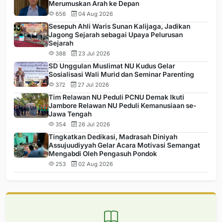
Merumuskan Arah ke Depan
656
04 Aug 2026
Sesepuh Ahli Waris Sunan Kalijaga, Jadikan
Jagong Sejarah sebagai Upaya Pelurusan
Sejarah
388
23 Jul 2026
SD Unggulan Muslimat NU Kudus Gelar
Sosialisasi Wali Murid dan Seminar Parenting
372
27 Jul 2026
Tim Relawan NU Peduli PCNU Demak Ikuti
Jambore Relawan NU Peduli Kemanusiaan se-
Jawa Tengah
354
26 Jul 2026
Tingkatkan Dedikasi, Madrasah Diniyah
Assujuudiyyah Gelar Acara Motivasi Semangat
Mengabdi Oleh Pengasuh Pondok
253
02 Aug 2026