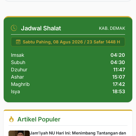
Jadwal Shalat
KAB. DEMAK
Sabtu Pahing, 08 Agus 2026 / 23 Safar 1448 H
Imsak
04:20
Subuh
04:30
Dzuhur
11:47
Ashar
15:07
Maghrib
17:42
Isya
18:53
Artikel Populer
Jam’iyah NU Hari Ini: Menimbang Tantangan dan