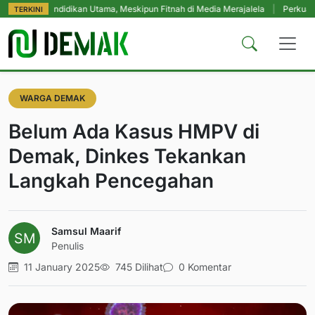
p Pendidikan Utama, Meskipun Fitnah di Media Merajalela
|
Perkuat Komitme
TERKINI
WARGA DEMAK
Belum Ada Kasus HMPV di
Demak, Dinkes Tekankan
Langkah Pencegahan
Samsul Maarif
Penulis
11 January 2025
745 Dilihat
0 Komentar