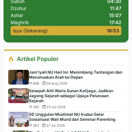
Subuh
04:30
Dzuhur
11:47
Ashar
15:07
Maghrib
17:42
Isya (Sekarang)
18:53
Artikel Populer
Jam’iyah NU Hari Ini: Menimbang Tantangan dan
Merumuskan Arah ke Depan
648
04 Aug 2026
Sesepuh Ahli Waris Sunan Kalijaga, Jadikan
Jagong Sejarah sebagai Upaya Pelurusan
Sejarah
382
23 Jul 2026
SD Unggulan Muslimat NU Kudus Gelar
Sosialisasi Wali Murid dan Seminar Parenting
367
27 Jul 2026