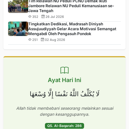
Tim Relawan NU Peduli PCNU Demak Ikuti
Jambore Relawan NU Peduli Kemanusiaan se-
Jawa Tengah
352
26 Jul 2026
Tingkatkan Dedikasi, Madrasah Diniyah
Assujuudiyyah Gelar Acara Motivasi Semangat
Mengabdi Oleh Pengasuh Pondok
251
02 Aug 2026
Ayat Hari Ini
لَا يُكَلِّفُ اللَّهُ نَفْسًا إِلَّا وُسْعَهَا
Allah tidak membebani seseorang melainkan sesuai
dengan kesanggupannya.
QS. Al-Baqarah: 286