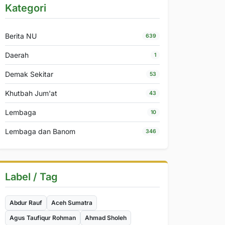
Kategori
Berita NU
639
Daerah
1
Demak Sekitar
53
Khutbah Jum'at
43
Lembaga
10
Lembaga dan Banom
346
Label / Tag
Abdur Rauf
Aceh Sumatra
Agus Taufiqur Rohman
Ahmad Sholeh