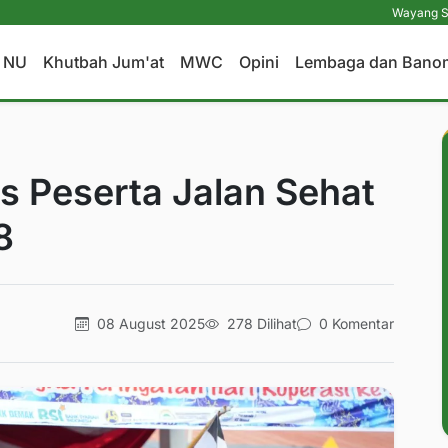
Wayang Sebagai Medi
a NU
Khutbah Jum'at
MWC
Opini
Lembaga dan Bano
s Peserta Jalan Sehat
8
08 August 2025
278 Dilihat
0 Komentar