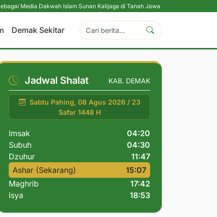
a Dakwah Islam Sunan Kalijaga di Tanah Jawa
|
Pesantren Tetap Pendidikan
m
Demak Sekitar
Jadwal Shalat
KAB. DEMAK
Sabtu Pahing, 08 Agus 2026 / 23
Safar 1448 H
Imsak
04:20
Subuh
04:30
Dzuhur
11:47
Ashar (Sekarang)
15:07
Maghrib
17:42
Isya
18:53