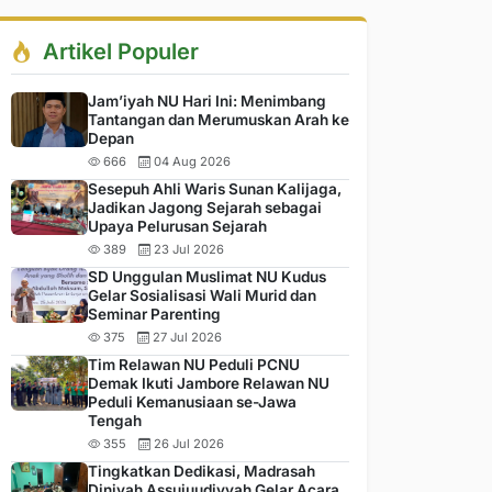
Artikel Populer
Jam’iyah NU Hari Ini: Menimbang
Tantangan dan Merumuskan Arah ke
Depan
666
04 Aug 2026
Sesepuh Ahli Waris Sunan Kalijaga,
Jadikan Jagong Sejarah sebagai
Upaya Pelurusan Sejarah
389
23 Jul 2026
SD Unggulan Muslimat NU Kudus
Gelar Sosialisasi Wali Murid dan
Seminar Parenting
375
27 Jul 2026
Tim Relawan NU Peduli PCNU
Demak Ikuti Jambore Relawan NU
Peduli Kemanusiaan se-Jawa
Tengah
355
26 Jul 2026
Tingkatkan Dedikasi, Madrasah
Diniyah Assujuudiyyah Gelar Acara