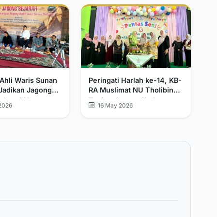
Ahli Waris Sunan
Peringati Harlah ke-14, KB-
 Jadikan Jagong
RA Muslimat NU Tholibin
sebagai Upaya
Tanjungkarang Kudus
2026
16 May 2026
n Sejarah
Bersama KPO Gelar Pentas
Seni dan Bazar