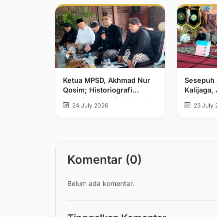
Ketua MPSD, Akhmad Nur
Sesepuh 
Qosim; Historiografi
Kalijaga,
Kolonial Harus Dievaluasi
Sejarah 
24 July 2026
23 July 
Pelurusa
Komentar (0)
Belum ada komentar.