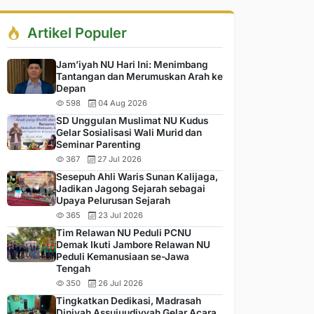
Artikel Populer
Jam’iyah NU Hari Ini: Menimbang
Tantangan dan Merumuskan Arah ke
Depan
598
04 Aug 2026
SD Unggulan Muslimat NU Kudus
Gelar Sosialisasi Wali Murid dan
Seminar Parenting
367
27 Jul 2026
Sesepuh Ahli Waris Sunan Kalijaga,
Jadikan Jagong Sejarah sebagai
Upaya Pelurusan Sejarah
365
23 Jul 2026
Tim Relawan NU Peduli PCNU
Demak Ikuti Jambore Relawan NU
Peduli Kemanusiaan se-Jawa
Tengah
350
26 Jul 2026
Tingkatkan Dedikasi, Madrasah
Diniyah Assujuudiyyah Gelar Acara