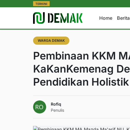
TERKINI
Home
Berit
WARGA DEMAK
Pembinaan KKM MA
KaKanKemenag De
Pendidikan Holistik
Rofiq
Penulis