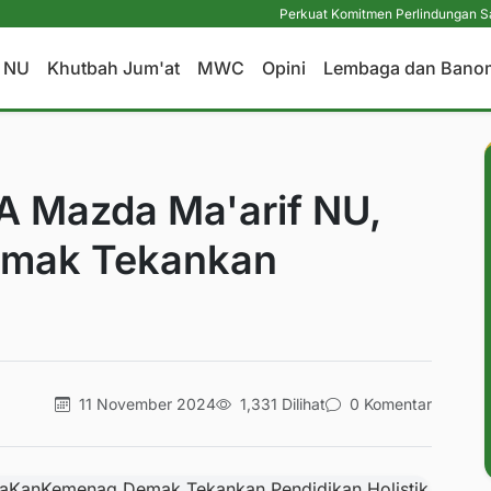
Perkuat Komitmen Perlindungan Santri, RM
a NU
Khutbah Jum'at
MWC
Opini
Lembaga dan Bano
 Mazda Ma'arif NU,
mak Tekankan
11 November 2024
1,331 Dilihat
0 Komentar