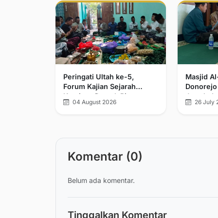
Peringati Ultah ke-5,
Masjid A
Forum Kajian Sejarah
Donorejo
Kerajaan Demak Bintoro
Jamak da
04 August 2026
26 July 
dan Walisongo Tegaskan
Komitmen Pelurusan
Sejarah
Komentar (0)
Belum ada komentar.
Tinggalkan Komentar