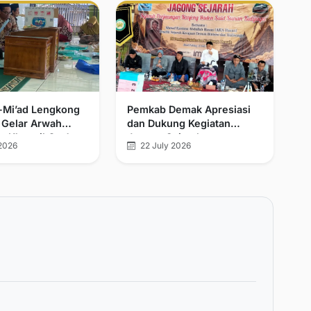
l-Mi’ad Lengkong
Pemkab Demak Apresiasi
 Gelar Arwah
dan Dukung Kegiatan
n Khatmil Qur’an
Jagong Sejarah
2026
22 July 2026