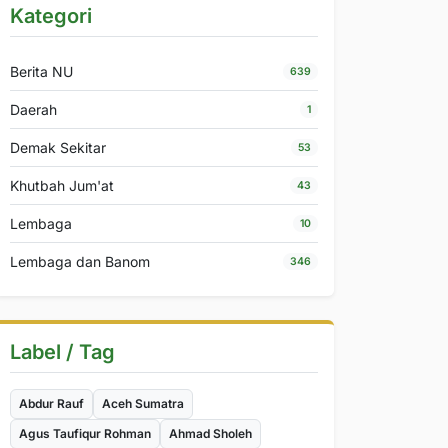
Kategori
Berita NU
639
Daerah
1
Demak Sekitar
53
Khutbah Jum'at
43
Lembaga
10
Lembaga dan Banom
346
Label / Tag
Abdur Rauf
Aceh Sumatra
Agus Taufiqur Rohman
Ahmad Sholeh