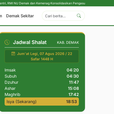
I NU Demak dan Kemenag Konsolidasikan Pengasuh Pesantren Se-Kabupaten D
m
Demak Sekitar
Jadwal Shalat
KAB. DEMAK
Jum'at Legi, 07 Agus 2026 / 22
Safar 1448 H
Imsak
04:20
Subuh
04:30
Dzuhur
11:47
Ashar
15:08
Maghrib
17:42
Isya (Sekarang)
18:53