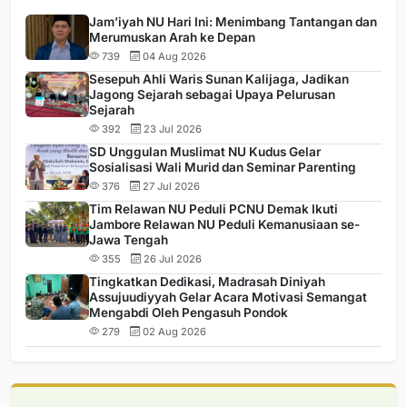
Jam’iyah NU Hari Ini: Menimbang Tantangan dan
Merumuskan Arah ke Depan
739
04 Aug 2026
Sesepuh Ahli Waris Sunan Kalijaga, Jadikan
Jagong Sejarah sebagai Upaya Pelurusan
Sejarah
392
23 Jul 2026
SD Unggulan Muslimat NU Kudus Gelar
Sosialisasi Wali Murid dan Seminar Parenting
376
27 Jul 2026
Tim Relawan NU Peduli PCNU Demak Ikuti
Jambore Relawan NU Peduli Kemanusiaan se-
Jawa Tengah
355
26 Jul 2026
Tingkatkan Dedikasi, Madrasah Diniyah
Assujuudiyyah Gelar Acara Motivasi Semangat
Mengabdi Oleh Pengasuh Pondok
279
02 Aug 2026