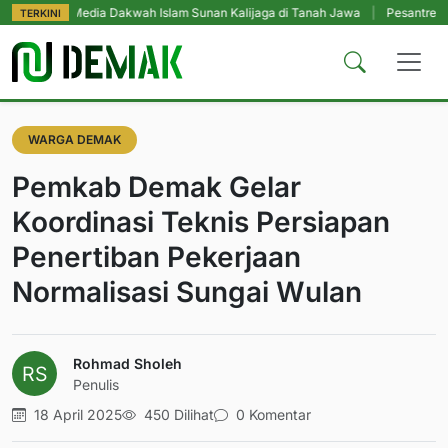
 Media Dakwah Islam Sunan Kalijaga di Tanah Jawa
|
Pesantren Tetap Pendi
TERKINI
WARGA DEMAK
Pemkab Demak Gelar
Koordinasi Teknis Persiapan
Penertiban Pekerjaan
Normalisasi Sungai Wulan
Rohmad Sholeh
Penulis
18 April 2025
450 Dilihat
0 Komentar