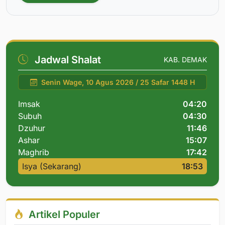
Jadwal Shalat
KAB. DEMAK
Senin Wage, 10 Agus 2026 / 25 Safar 1448 H
Imsak
04:20
Subuh
04:30
Dzuhur
11:46
Ashar
15:07
Maghrib
17:42
Isya (Sekarang)
18:53
Artikel Populer