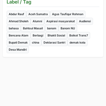
Label / Tag
Abdur Rauf
Aceh Sumatra
Agus Taufiqur Rohman
Ahmad Sholeh
Alumni
Aspirasi masyarakat
Audiensi
bahasa
Bahtsul Masail
banom
Banom NU
Bencana Alam
Berbagi
Bhakti Sosial
Boikot Trans7
Bupati Demak
china
Deklarasi Santri
demak kota
Desa Mandiri