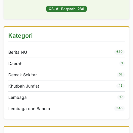
QS. Al-Baqarah: 286
Kategori
Berita NU
639
Daerah
1
Demak Sekitar
53
Khutbah Jum'at
43
Lembaga
10
Lembaga dan Banom
346