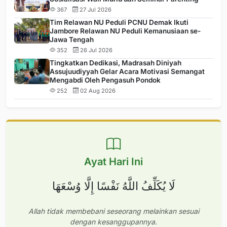
367
27 Jul 2026
Tim Relawan NU Peduli PCNU Demak Ikuti
Jambore Relawan NU Peduli Kemanusiaan se-
Jawa Tengah
352
26 Jul 2026
Tingkatkan Dedikasi, Madrasah Diniyah
Assujuudiyyah Gelar Acara Motivasi Semangat
Mengabdi Oleh Pengasuh Pondok
252
02 Aug 2026
Ayat Hari Ini
لَا يُكَلِّفُ اللَّهُ نَفْسًا إِلَّا وُسْعَهَا
Allah tidak membebani seseorang melainkan sesuai
dengan kesanggupannya.