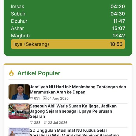
Imsak
04:20
Subuh
04:30
Dzuhur
11:47
Ashar
15:07
Maghrib
17:42
Isya (Sekarang)
18:53
Artikel Populer
Jam’iyah NU Hari Ini: Menimbang Tantangan dan
Merumuskan Arah ke Depan
651
04 Aug 2026
Sesepuh Ahli Waris Sunan Kalijaga, Jadikan
Jagong Sejarah sebagai Upaya Pelurusan
Sejarah
383
23 Jul 2026
SD Unggulan Muslimat NU Kudus Gelar
Sosialisasi Wali Murid dan Seminar Parenting