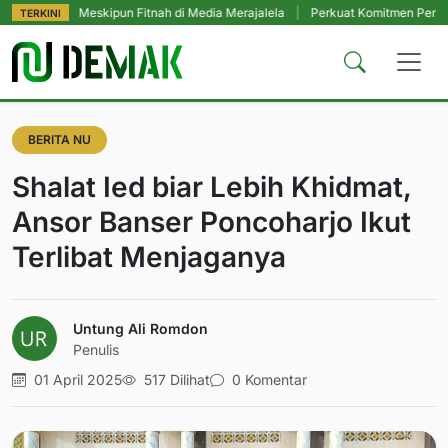
a, Meskipun Fitnah di Media Merajalela
|
Perkuat Komitmen Perlindungan Sa
TERKINI
BERITA NU
Shalat Ied biar Lebih Khidmat,
Ansor Banser Poncoharjo Ikut
Terlibat Menjaganya
Untung Ali Romdon
Penulis
01 April 2025
517 Dilihat
0 Komentar