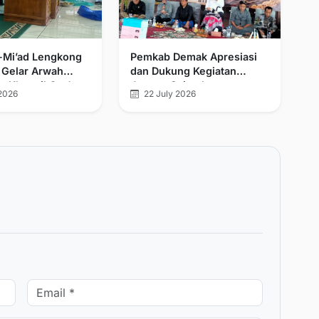
l-Mi’ad Lengkong
Pemkab Demak Apresiasi
 Gelar Arwah
dan Dukung Kegiatan
n Khatmil Qur’an
Jagong Sejarah
2026
22 July 2026