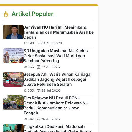
Artikel Populer
Jam’iyah NU Hari Ini: Menimbang
Tantangan dan Merumuskan Arah ke
Depan
596
04 Aug 2026
SD Unggulan Muslimat NU Kudus
Gelar Sosialisasi Wali Murid dan
Seminar Parenting
366
27 Jul 2026
Sesepuh Ahli Waris Sunan Kalijaga,
Jadikan Jagong Sejarah sebagai
Upaya Pelurusan Sejarah
360
23 Jul 2026
Tim Relawan NU Peduli PCNU
Demak Ikuti Jambore Relawan NU
Peduli Kemanusiaan se-Jawa
Tengah
347
26 Jul 2026
Tingkatkan Dedikasi, Madrasah
Diniyah Assujuudiyyah Gelar Acara