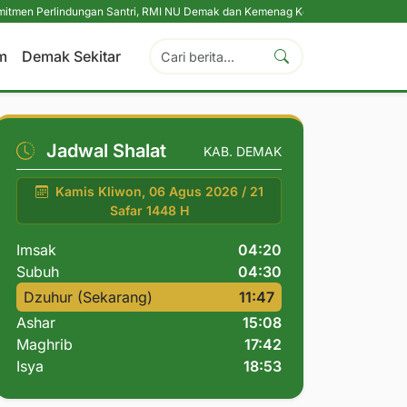
indungan Santri, RMI NU Demak dan Kemenag Konsolidasikan Pengasuh Pesan
m
Demak Sekitar
Jadwal Shalat
KAB. DEMAK
Kamis Kliwon, 06 Agus 2026 / 21
Safar 1448 H
Imsak
04:20
Subuh
04:30
Dzuhur (Sekarang)
11:47
Ashar
15:08
Maghrib
17:42
Isya
18:53