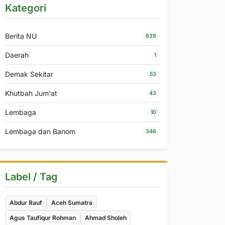
Kategori
Berita NU
639
Daerah
1
Demak Sekitar
53
Khutbah Jum'at
43
Lembaga
10
Lembaga dan Banom
346
Label / Tag
Abdur Rauf
Aceh Sumatra
Agus Taufiqur Rohman
Ahmad Sholeh