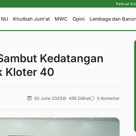
Perkuat Komitmen Perl
a NU
Khutbah Jum'at
MWC
Opini
Lembaga dan Bano
 Sambut Kedatangan
 Kloter 40
30 June 2025
456 Dilihat
0 Komentar