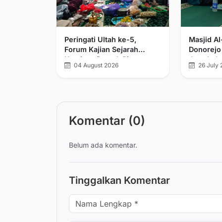
Peringati Ultah ke-5,
Masjid A
Forum Kajian Sejarah
Donorejo
Kerajaan Demak Bintoro
Jamak da
04 August 2026
26 July 
dan Walisongo Tegaskan
Komitmen Pelurusan
Sejarah
Komentar (0)
Belum ada komentar.
Tinggalkan Komentar