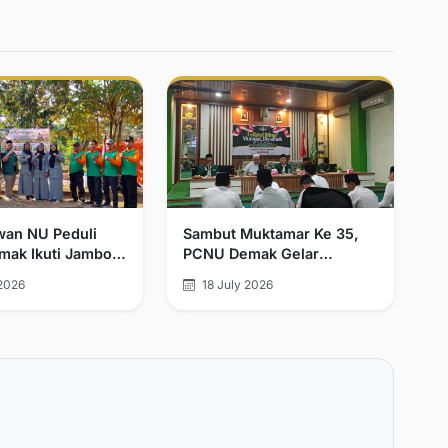
wan NU Peduli
Sambut Muktamar Ke 35,
ak Ikuti Jambore
PCNU Demak Gelar
NU Peduli
Isthigosah Dan Doa
2026
18 July 2026
aan se-Jawa
Bersama