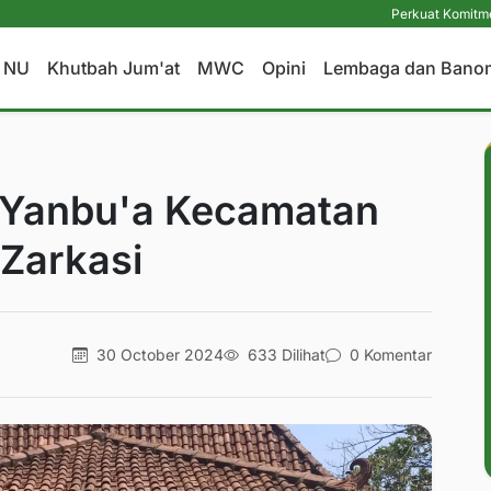
Perkuat Komitmen Perlindun
a NU
Khutbah Jum'at
MWC
Opini
Lembaga dan Bano
 Yanbu'a Kecamatan
 Zarkasi
30 October 2024
633 Dilihat
0 Komentar