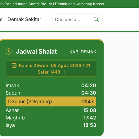
gan Santri, RMI NU Demak dan Kemenag Konsolidasikan Pengasuh Pesantren S
m
Demak Sekitar
Jadwal Shalat
KAB. DEMAK
Kamis Kliwon, 06 Agus 2026 / 21
Safar 1448 H
Imsak
04:20
Subuh
04:30
Dzuhur (Sekarang)
11:47
Ashar
15:08
Maghrib
17:42
Isya
18:53