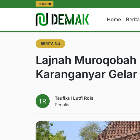
TERKINI
Home
Berit
BERITA NU
Lajnah Muroqobah
Karanganyar Gelar
Taufikul Lutfi Rois
Penulis