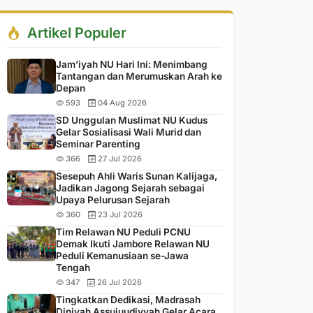
Artikel Populer
Jam’iyah NU Hari Ini: Menimbang
Tantangan dan Merumuskan Arah ke
Depan
593
04 Aug 2026
SD Unggulan Muslimat NU Kudus
Gelar Sosialisasi Wali Murid dan
Seminar Parenting
366
27 Jul 2026
Sesepuh Ahli Waris Sunan Kalijaga,
Jadikan Jagong Sejarah sebagai
Upaya Pelurusan Sejarah
360
23 Jul 2026
Tim Relawan NU Peduli PCNU
Demak Ikuti Jambore Relawan NU
Peduli Kemanusiaan se-Jawa
Tengah
347
26 Jul 2026
Tingkatkan Dedikasi, Madrasah
Diniyah Assujuudiyyah Gelar Acara