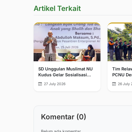
Artikel Terkait
SD Unggulan Muslimat NU
Tim Rela
Kudus Gelar Sosialisasi
PCNU Dem
Wali Murid dan Seminar
Relawan 
27 July 2026
26 July 
Parenting
Kemanusi
Tengah
Komentar (0)
Belum ada komentar.