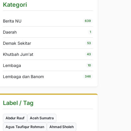
Kategori
Berita NU
639
Daerah
1
Demak Sekitar
53
Khutbah Jum'at
43
Lembaga
10
Lembaga dan Banom
346
Label / Tag
Abdur Rauf
Aceh Sumatra
Agus Taufiqur Rohman
Ahmad Sholeh